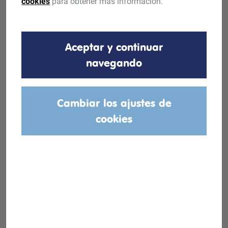
cookies
para obtener más información.
Aceptar y continuar
navegando
Cambiar los ajustes de
cookies
Gama de productos
Descubre la última gama de
calentadores a gas estancos y de bajo
NOx Chaffoteaux. Es una gama de alta