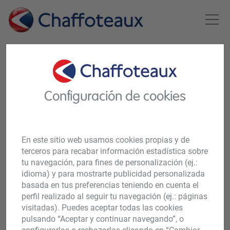
HOME
PRODUCTOS
TERMOS ELÉCTRICOS
GAMA REDONDA
GAMA REDONDA
Configuración de cookies
En este sitio web usamos cookies propias y de
terceros para recabar información estadística sobre
tu navegación, para fines de personalización (ej.:
GAMA REDONDA
idioma) y para mostrarte publicidad personalizada
basada en tus preferencias teniendo en cuenta el
perfil realizado al seguir tu navegación (ej.: páginas
visitadas). Puedes aceptar todas las cookies
Gama de termos elétricos verticales
pulsando “Aceptar y continuar navegando”, o