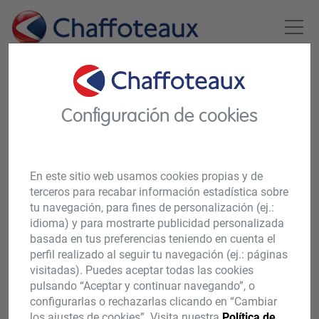
SOLICITA
Configuración de cookies
PRESUPUESTO
En este sitio web usamos cookies propias y de
Contacta con nosotros.
terceros para recabar información estadística sobre
tu navegación, para fines de personalización (ej.:
idioma) y para mostrarte publicidad personalizada
basada en tus preferencias teniendo en cuenta el
Si tienes alguna duda o necesitas ayuda,
perfil realizado al seguir tu navegación (ej.: páginas
por favor rellena el formulario y nos
visitadas). Puedes aceptar todas las cookies
pondremos rápidamente en contacto
pulsando “Aceptar y continuar navegando”, o
configurarlas o rechazarlas clicando en “Cambiar
contigo. Si necesitas servicio de
los ajustes de cookies”. Visita nuestra
Política de